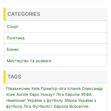
CATEGORIES
Спорт
Політика
Бізнес
Мистецтво та розваги
TAGS
Півзахисник
Київ
Прем'єр-ліга
Іспанія
Олександр
Усик
Англія
Євро
Нокаут
Ліга Європи УЄФА
Чемпіонат України з футболу
Збірна України з
футболу
Ліга
Футболіст
Європа
Всесвітня