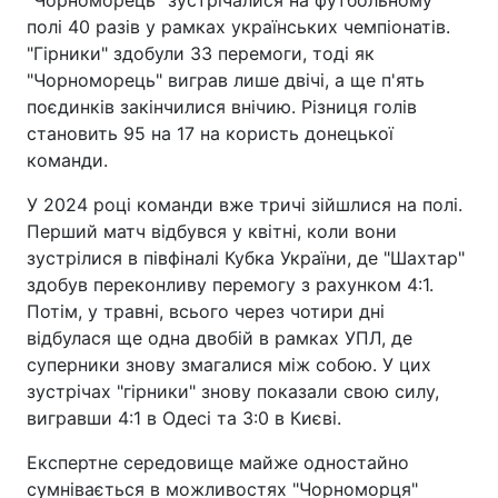
полі 40 разів у рамках українських чемпіонатів.
"Гірники" здобули 33 перемоги, тоді як
"Чорноморець" виграв лише двічі, а ще п'ять
поєдинків закінчилися внічию. Різниця голів
становить 95 на 17 на користь донецької
команди.
У 2024 році команди вже тричі зійшлися на полі.
Перший матч відбувся у квітні, коли вони
зустрілися в півфіналі Кубка України, де "Шахтар"
здобув переконливу перемогу з рахунком 4:1.
Потім, у травні, всього через чотири дні
відбулася ще одна двобій в рамках УПЛ, де
суперники знову змагалися між собою. У цих
зустрічах "гірники" знову показали свою силу,
вигравши 4:1 в Одесі та 3:0 в Києві.
Експертне середовище майже одностайно
сумнівається в можливостях "Чорноморця"