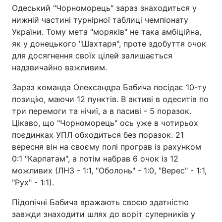
Одеський "Чорноморець" зараз знаходиться у
нижній частині турнірної таблиці чемпіонату
України. Тому мета "моряків" не така амбіційна,
як у донецького "Шахтаря", проте здобуття очок
для досягнення своїх цілей залишається
надзвичайно важливим.
Зараз команда Олександра Бабича посідає 10-ту
позицію, маючи 12 пунктів. В активі в одеситів по
три перемоги та нічиї, а в пасиві - 5 поразок.
Цікаво, що "Чорноморець" ось уже в чотирьох
поєдинках УПЛ обходиться без поразок. 21
вересня він на своєму полі програв із рахунком
0:1 "Карпатам", а потім набрав 6 очок із 12
можливих (ЛНЗ - 1:1, "Оболонь" - 1:0, "Верес" - 1:1,
"Рух" - 1:1).
Підопічні Бабича вражають своєю здатністю
завжди знаходити шлях до воріт суперників у