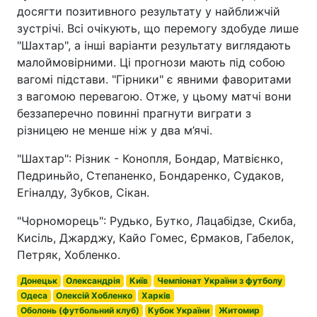
досягти позитивного результату у найближчій
зустрічі. Всі очікують, що перемогу здобуде лише
"Шахтар", а інші варіанти результату виглядають
малоймовірними. Ці прогнози мають під собою
вагомі підстави. "Гірники" є явними фаворитами
з вагомою перевагою. Отже, у цьому матчі вони
беззаперечно повинні прагнути виграти з
різницею не менше ніж у два м’ячі.
"Шахтар": Різник - Конопля, Бондар, Матвієнко,
Педриньйо, Степаненко, Бондаренко, Судаков,
Егіналду, Зубков, Сікан.
"Чорноморець": Рудько, Бутко, Лацабідзе, Скиба,
Кисіль, Джарджу, Кайо Гомес, Єрмаков, Габелок,
Петряк, Хобленко.
Донецьк
Олександрія
Київ
Чемпіонат України з футболу
Одеса
Олексій Хобленко
Харків
Оболонь (футбольний клуб)
Кубок України
Житомир