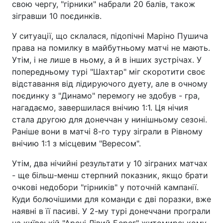
свою чергу, "гірники" набрали 20 балів, також
зігравши 10 поєдинків.
У ситуації, що склалася, підопічні Маріно Пушича
права на помилку в майбутньому матчі не мають.
Утім, і не лише в ньому, а й в інших зустрічах. У
попередньому турі "Шахтар" міг скоротити своє
відставання від лідируючого дуету, але в очному
поєдинку з "Динамо" перемогу не здобув - гра,
нагадаємо, завершилася внічию 1:1. Ця нічия
стала другою для донеччан у нинішньому сезоні.
Раніше вони в матчі 8-го туру зіграли в Рівному
внічию 1:1 з місцевим "Вересом".
Утім, два нічийні результати у 10 зіграних матчах
- ще більш-менш стерпний показник, якщо брати
очкові недобори "гірників" у поточній кампанії.
Куди болючішими для команди є дві поразки, вже
наявні в її пасиві. У 2-му турі донеччани програли
на київській "Арені Лівий Берег" житомирському