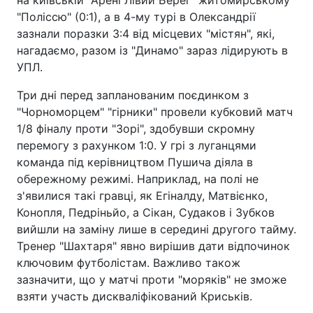
"Поліссю" (0:1), а в 4-му турі в Олександрії
зазнали поразки 3:4 від місцевих "містян", які,
нагадаємо, разом із "Динамо" зараз лідирують в
УПЛ.
Три дні перед запланованим поєдинком з
"Чорноморцем" "гірники" провели кубковий матч
1/8 фіналу проти "Зорі", здобувши скромну
перемогу з рахунком 1:0. У грі з луганцями
команда під керівництвом Пушича діяла в
обережному режимі. Наприклад, на полі не
з'явилися такі гравці, як Егіналду, Матвієнко,
Конопля, Педріньйо, а Сікан, Судаков і Зубков
вийшли на заміну лише в середині другого тайму.
Тренер "Шахтаря" явно вирішив дати відпочинок
ключовим футболістам. Важливо також
зазначити, що у матчі проти "моряків" не зможе
взяти участь дискваліфікований Криськів.