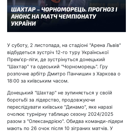
У суботу, 2 листопада, на стадіоні "Арена Львів"
відбудеться зустріч 12-го туру Української
Прем'єр-ліги, де зустрінуться донецький
"Шахтар" та одеський "Чорноморець". Гру
розпочне арбітр Дмитро Панчишин з Харкова о
18:00 за київським часом.
Донецький "Шахтар" не зупиняється у своїй
боротьбі за лідерство, продовжуючи
переслідувати київське "Динамо", яке наразі
очолює турнірну таблицю сезону 2024/2025
разом з "Олександрією". Обидва команди-лідери
мають по 26 очок після 10 зіграних матчів. У