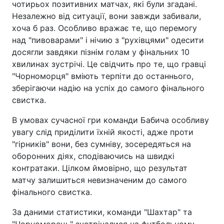
чотирьох позитивних матчах, які були згадані.
Незалежно від ситуації, вони завжди забивали,
хоча б раз. Особливо вражає те, що перемогу
над "пивоварами" і нічию з "рухівцями" одесити
досягли завдяки пізнім голам у фінальних 10
хвилинах зустрічі. Це свідчить про те, що гравці
"Чорноморця" вміють терпіти до останнього,
зберігаючи надію на успіх до самого фінального
свистка.
В умовах сучасної гри команди Бабича особливу
увагу слід приділити їхній якості, адже проти
"гірників" вони, без сумніву, зосередяться на
оборонних діях, сподіваючись на швидкі
контратаки. Цілком ймовірно, що результат
матчу залишиться невизначеним до самого
фінального свистка.
За даними статистики, команди "Шахтар" та
"Чорноморець" зустрічалися на футбольному