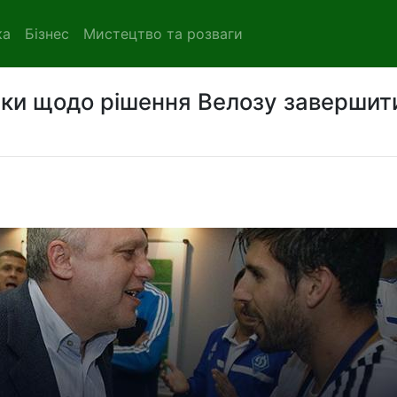
ка
Бізнес
Мистецтво та розваги
мки щодо рішення Велозу завершит