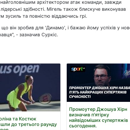
й найголовнішим архітектором атак команди, завжди
лідерські здібності. Мігель також блискуче виконував
м зусиль та повністю віддаючись грі.
 що він зробив для 'Динамо', і бажаю йому успіхів у но
авця", - зазначив Суркіс.
Промоутер Джошуа Хірн
визначив п'ятірку
оліна та Костюк
найвідоміших супертяжів
шли до третього раунду
сьогодення.
Open