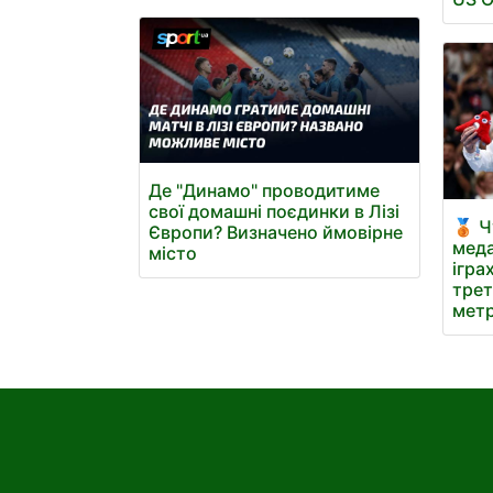
Де "Динамо" проводитиме
свої домашні поєдинки в Лізі
🥉 Ч
Європи? Визначено ймовірне
меда
місто
ігра
трет
метр