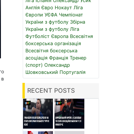
ліга
Іспанія
Олександр Усик
Англія
Євро
Нокаут
Ліга
Європи УЄФА
Чемпіонат
України з футболу
Збірна
України з футболу
Ліга
Футболіст
Європа
Всесвітня
боксерська організація
Всесвітня боксерська
асоціація
Франція
Тренер
(спорт)
Олександр
го
Шовковський
Португалія
 в
RECENT POSTS