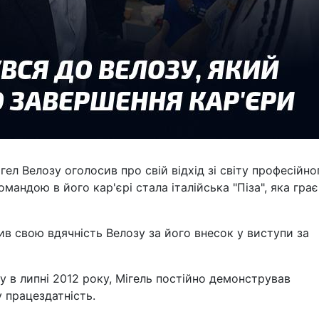
ел Велозу оголосив про свій відхід зі світу професійно
мандою в його кар'єрі стала італійська "Піза", яка грає
ив свою вдячність Велозу за його внесок у виступи за
у в липні 2012 року, Мігель постійно демонстрував
 працездатність.