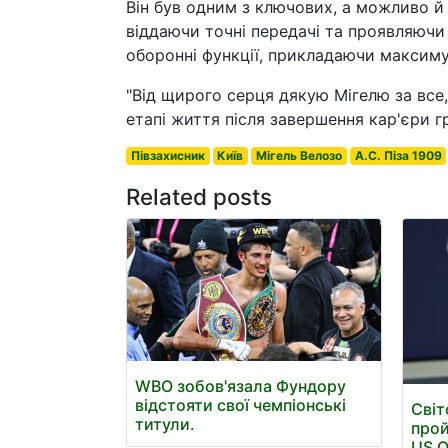
Він був одним з ключових, а можливо 
віддаючи точні передачі та проявляючи 
оборонні функції, прикладаючи максиму
"Від щирого серця дякую Мігелю за все,
етапі життя після завершення кар'єри гр
Півзахисник
Київ
Мігель Велозо
A.C. Піза 1909
Related posts
WBO зобов'язала Фундору
відстояти свої чемпіонські
Світ
титули.
прой
US 