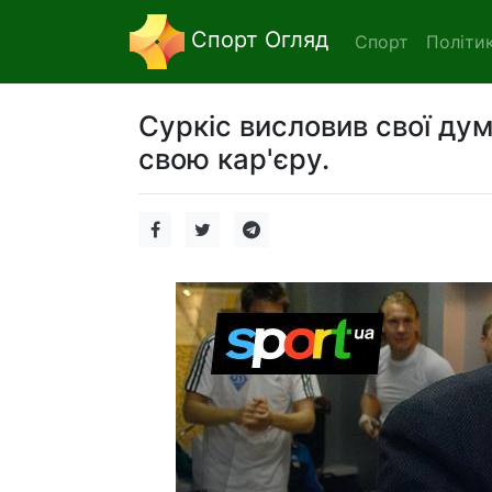
Спорт Огляд
Спорт
Політи
Суркіс висловив свої ду
свою кар'єру.