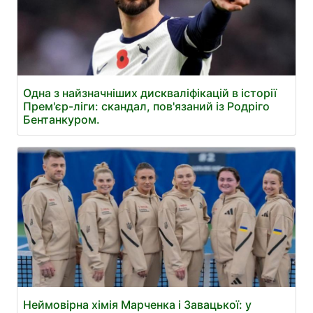
Одна з найзначніших дискваліфікацій в історії
Прем'єр-ліги: скандал, пов'язаний із Родріго
Бентанкуром.
Неймовірна хімія Марченка і Завацької: у