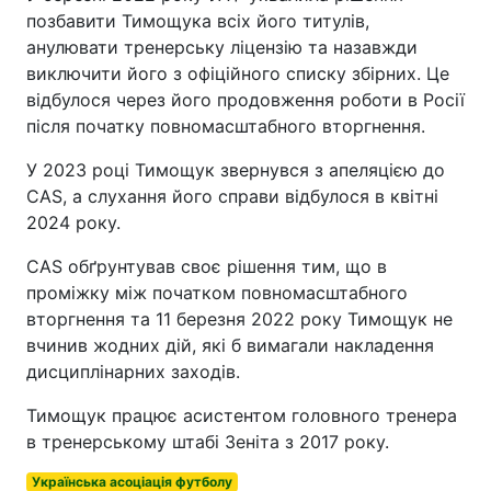
позбавити Тимощука всіх його титулів,
анулювати тренерську ліцензію та назавжди
виключити його з офіційного списку збірних. Це
відбулося через його продовження роботи в Росії
після початку повномасштабного вторгнення.
У 2023 році Тимощук звернувся з апеляцією до
CAS, а слухання його справи відбулося в квітні
2024 року.
CAS обґрунтував своє рішення тим, що в
проміжку між початком повномасштабного
вторгнення та 11 березня 2022 року Тимощук не
вчинив жодних дій, які б вимагали накладення
дисциплінарних заходів.
Тимощук працює асистентом головного тренера
в тренерському штабі Зеніта з 2017 року.
Українська асоціація футболу