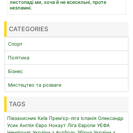
листопаді ми, хоча й не всесильні, проте
незламні.
CATEGORIES
Спорт
Політика
Бізнес
Мистецтво та розваги
TAGS
Півзахисник
Київ
Прем'єр-ліга
Іспанія
Олександр
Усик
Англія
Євро
Нокаут
Ліга Європи УЄФА
Чемпіонат України з футболу
Збірна України з