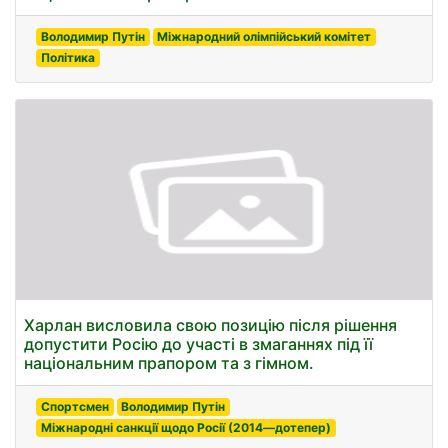
Володимир Путін
Міжнародний олімпійський комітет
Політика
Харлан висловила свою позицію після рішення
допустити Росію до участі в змаганнях під її
національним прапором та з гімном.
Спортсмен
Володимир Путін
Міжнародні санкції щодо Росії (2014—дотепер)