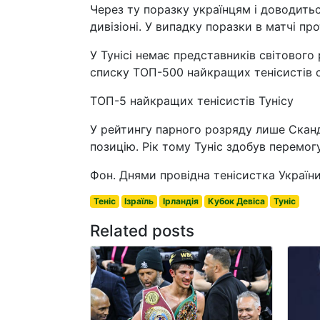
Через ту поразку українцям і доводить
дивізіоні. У випадку поразки в матчі про
У Тунісі немає представників світового р
списку ТОП-500 найкращих тенісистів с
ТОП-5 найкращих тенісистів Тунісу
У рейтингу парного розряду лише Скан
позицію. Рік тому Туніс здобув перемогу
Фон. Днями провідна тенісистка України 
Теніс
Ізраїль
Ірландія
Кубок Девіса
Туніс
Related posts