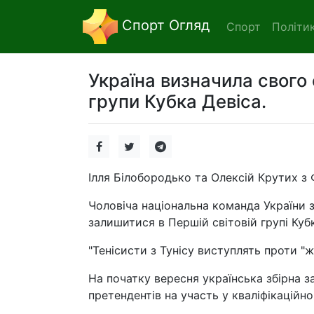
Спорт Огляд
Спорт
Політи
Україна визначила свого
групи Кубка Девіса.
Ілля Білобородько та Олексій Крутих з Ф
Чоловіча національна команда України з
залишитися в Першій світовій групі Кубк
"Тенісисти з Тунісу виступлять проти "
На початку вересня українська збірна з
претендентів на участь у кваліфікаційно