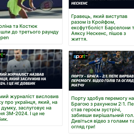
Гравець, який виступав
разом із Кройфом,
оліна та Костюк
ексфутболіст Барселони 
шли до третього раунду
Аяксу Нескенс, пішов з
Open
життя.
мий журналіст висловив
Порту здобув перемогу н
у про українця, який, на
Брагою з рахунком 2:1. П
 думку, заслуговує на
став героєм зустрічі,
ня ЗМ-2024. І це не
забивши вирішальний гол
ик.
Дивіться відео з голами т
огляд гри!