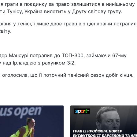
ся грати в поєдинку за право залишитися в нинішньому
ти Тунісу, Україна вилетить у Другу світову групу.
івня у тенісі, і лише двоє гравців з цієї країни потрапи
віту.
дер Мансурі потрапив до ТОП-300, займаючи 67-му
 над Ірландією з рахунком 3:2.
оголосила, що її поточний тенісний сезон добіг кінця.