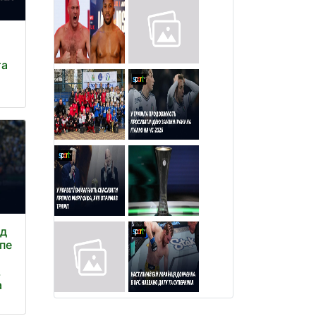
та
ад
епе
.
а