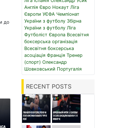
ліга
Іспанія
Олександр Усик
Англія
Євро
Нокаут
Ліга
Європи УЄФА
Чемпіонат
України з футболу
Збірна
ли до
України з футболу
Ліга
Футболіст
Європа
Всесвітня
боксерська організація
Всесвітня боксерська
асоціація
Франція
Тренер
(спорт)
Олександр
Шовковський
Португалія
RECENT POSTS