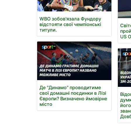
WBO зобов'язала Фундору
відстояти свої чемпіонські
Світ
титули.
прой
US 
Де "Динамо" проводитиме
свої домашні поєдинки в Лізі
Відо
Європи? Визначено ймовірне
думк
місто
його
зван
Довб