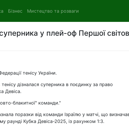
ка
Бізнес
Мистецтво та розваги
 суперника у плей-оф Першої світов
едерації тенісу України.
 тенісу дізналася суперника в поєдинку за право
а Девіса.
жовто-блакитної" команди."
азнала поразки від команди Ізраїлю у матчі, що визнача
му раунді Кубка Девіса-2025, із рахунком 1:3.