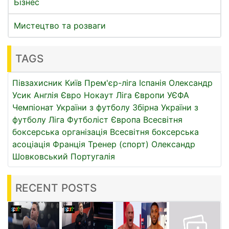
Бізнес
Мистецтво та розваги
TAGS
Півзахисник
Київ
Прем'єр-ліга
Іспанія
Олександр
Усик
Англія
Євро
Нокаут
Ліга Європи УЄФА
Чемпіонат України з футболу
Збірна України з
футболу
Ліга
Футболіст
Європа
Всесвітня
боксерська організація
Всесвітня боксерська
асоціація
Франція
Тренер (спорт)
Олександр
Шовковський
Португалія
RECENT POSTS