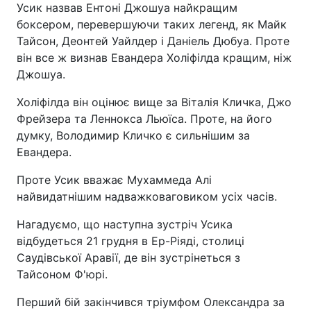
Усик назвав Ентоні Джошуа найкращим
боксером, перевершуючи таких легенд, як Майк
Тайсон, Деонтей Уайлдер і Даніель Дюбуа. Проте
він все ж визнав Евандера Холіфілда кращим, ніж
Джошуа.
Холіфілда він оцінює вище за Віталія Кличка, Джо
Фрейзера та Леннокса Льюїса. Проте, на його
думку, Володимир Кличко є сильнішим за
Евандера.
Проте Усик вважає Мухаммеда Алі
найвидатнішим надважковаговиком усіх часів.
Нагадуємо, що наступна зустріч Усика
відбудеться 21 грудня в Ер-Ріяді, столиці
Саудівської Аравії, де він зустрінеться з
Тайсоном Ф'юрі.
Перший бій закінчився тріумфом Олександра за