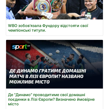
WBO зобов'язала Фундору відстояти свої
чемпіонські титули.
Де "Динамо" проводитиме свої домашні
поєдинки в Лізі Європи? Визначено ймовірне
місто