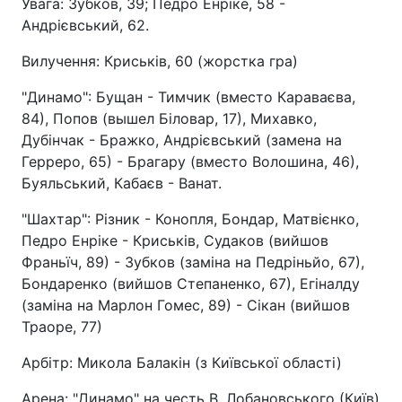
Увага: Зубков, 39; Педро Енріке, 58 -
Андрієвський, 62.
Вилучення: Криськів, 60 (жорстка гра)
"Динамо": Бущан - Тимчик (вместо Караваєва,
84), Попов (вышел Біловар, 17), Михавко,
Дубінчак - Бражко, Андрієвський (замена на
Герреро, 65) - Брагару (вместо Волошина, 46),
Буяльський, Кабаєв - Ванат.
"Шахтар": Різник - Конопля, Бондар, Матвієнко,
Педро Енріке - Криськів, Судаков (вийшов
Франьїч, 89) - Зубков (заміна на Педріньйо, 67),
Бондаренко (вийшов Степаненко, 67), Егіналду
(заміна на Марлон Гомес, 89) - Сікан (вийшов
Траоре, 77)
Арбітр: Микола Балакін (з Київської області)
Арена: "Динамо" на честь В. Лобановського (Київ)