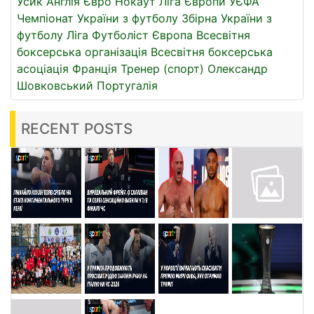
Усик
Англія
Євро
Нокаут
Ліга Європи УЄФА
Чемпіонат України з футболу
Збірна України з
футболу
Ліга
Футболіст
Європа
Всесвітня
боксерська організація
Всесвітня боксерська
асоціація
Франція
Тренер (спорт)
Олександр
Шовковський
Португалія
RECENT POSTS