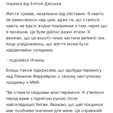
поразка від Ентоні Джошуа.
Життя триває, незалежно від обставин. Я навіть
не замислююсь над цим, адже те, що сталося,
навіть не йде в жодне порівняння з тим, через що
я пройшов. Це були дійсно важкі етапи. Я
вважаю, що це всього лише частина великої гри.
Іноді усвідомлюєш, що життя може бути
надзвичайно складним.
- поділився Нганну.
Боець також підкреслив, що здобуде перемогу
над Ренаном Феррейрою у своєму наступному
поєдинку з MMA.
"Ви станете свідками моєї перемоги. Я з'явлюся
перед вами з піднятою рукою після
найскладнішої битви. Вважаю, що цей поєдинок
має особливе значення для мене. Це справжній