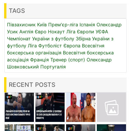
TAGS
Півзахисник
Київ
Прем'єр-ліга
Іспанія
Олександр
Усик
Англія
Євро
Нокаут
Ліга Європи УЄФА
Чемпіонат України з футболу
Збірна України з
футболу
Ліга
Футболіст
Європа
Всесвітня
боксерська організація
Всесвітня боксерська
асоціація
Франція
Тренер (спорт)
Олександр
Шовковський
Португалія
RECENT POSTS