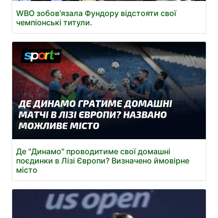
WBO зобов'язала Фундору відстояти свої
чемпіонські титули.
Де "Динамо" проводитиме свої домашні
поєдинки в Лізі Європи? Визначено ймовірне
місто