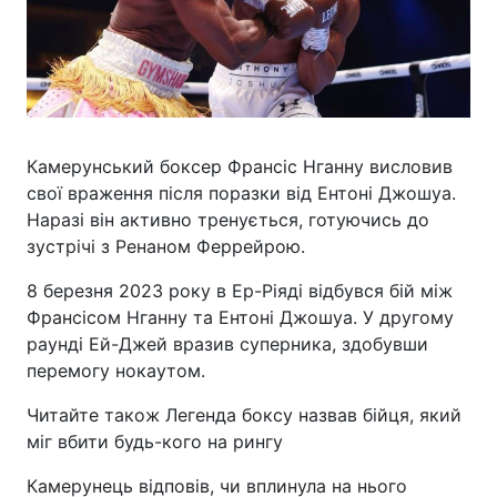
Камерунський боксер Франсіс Нганну висловив
свої враження після поразки від Ентоні Джошуа.
Наразі він активно тренується, готуючись до
зустрічі з Ренаном Феррейрою.
8 березня 2023 року в Ер-Ріяді відбувся бій між
Франсісом Нганну та Ентоні Джошуа. У другому
раунді Ей-Джей вразив суперника, здобувши
перемогу нокаутом.
Читайте також Легенда боксу назвав бійця, який
міг вбити будь-кого на рингу
Камерунець відповів, чи вплинула на нього