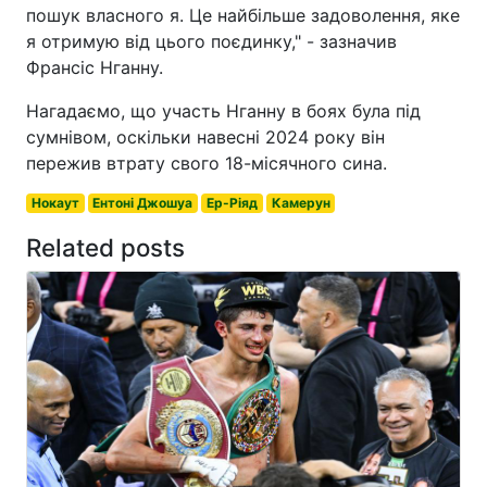
пошук власного я. Це найбільше задоволення, яке
я отримую від цього поєдинку," - зазначив
Франсіс Нганну.
Нагадаємо, що участь Нганну в боях була під
сумнівом, оскільки навесні 2024 року він
пережив втрату свого 18-місячного сина.
Нокаут
Ентоні Джошуа
Ер-Ріяд
Камерун
Related posts