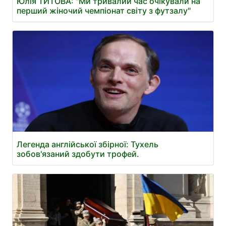
Юлія ТИТОВА: "Ми тривалий час очікували на
перший жіночий чемпіонат світу з футзалу"
Легенда англійської збірної: Тухель
зобов'язаний здобути трофей.