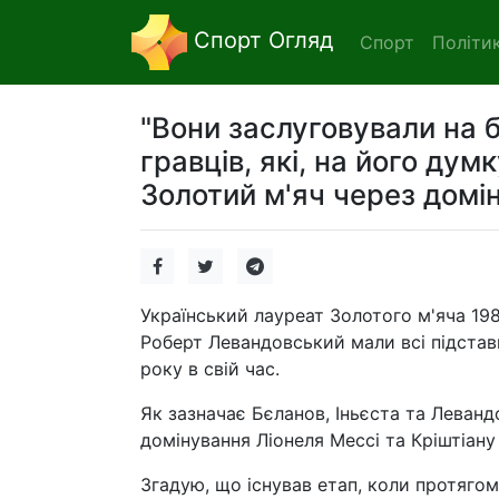
Спорт Огляд
Спорт
Політи
"Вони заслуговували на 
гравців, які, на його ду
Золотий м'яч через домі
Український лауреат Золотого м'яча 19
Роберт Левандовський мали всі підста
року в свій час.
Як зазначає Бєланов, Іньєста та Леван
домінування Ліонеля Мессі та Кріштіану
Згадую, що існував етап, коли протяго