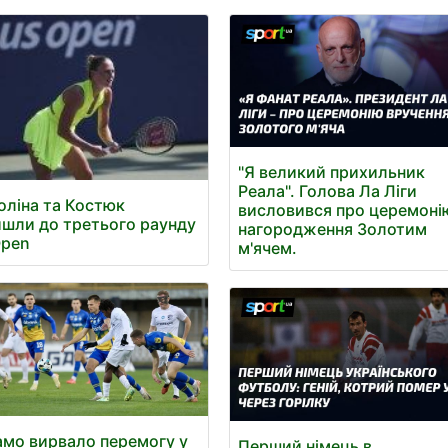
"Я великий прихильник
Реала". Голова Ла Ліги
оліна та Костюк
висловився про церемоні
шли до третього раунду
нагородження Золотим
Open
м'ячем.
мо вирвало перемогу у
Перший німець в