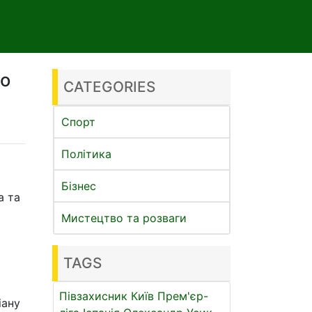
ро
CATEGORIES
Спорт
Політика
Бізнес
а та
Мистецтво та розваги
TAGS
Півзахисник
Київ
Прем'єр-
іану