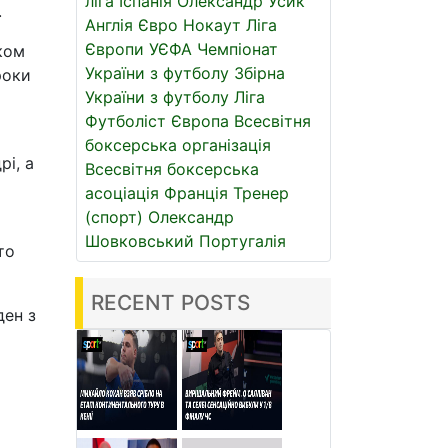
ліга
Іспанія
Олександр Усик
.
Англія
Євро
Нокаут
Ліга
Європи УЄФА
Чемпіонат
ком
України з футболу
Збірна
роки
України з футболу
Ліга
Футболіст
Європа
Всесвітня
боксерська організація
і, а
Всесвітня боксерська
асоціація
Франція
Тренер
(спорт)
Олександр
Шовковський
Португалія
то
RECENT POSTS
ден з