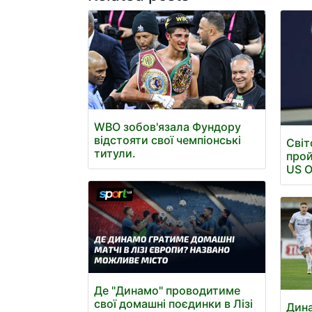
WBO зобов'язала Фундору
відстояти свої чемпіонські
Світ
титули.
прой
US 
Де "Динамо" проводитиме
свої домашні поєдинки в Лізі
Дина