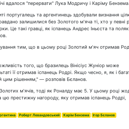
ічі вдалося "перервати" Лука Модричу і Каріму Бензема
иті португалець та аргентинець здобували визнання ціл
авдано залишилися без Золотого м'яча ті, хто у певні 
рки. Це такі гравці, як іспанець Андрес Іньєста та поляк
ов.
ування тим, що в цьому році Золотий м'яч отримав Родр
жливість того, що бразилець Вінісіус Жуніор може
таті її отримав іспанець Родрі. Якщо чесно, я, як і бага
й цим рішенням," — розповів Бєланов.
Золотих м'ячів, тоді як Роналду має 5. У цьому році жо
а цю престижну нагороду, яку отримав іспанець Родрі,
ргентина
Роберт Левандовський
Карім Бензема
Ігор Бєланов