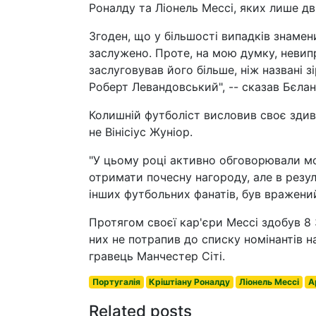
Роналду та Ліонель Мессі, яких лише дв
Згоден, що у більшості випадків знамен
заслужено. Проте, на мою думку, невипр
заслуговував його більше, ніж названі зі
Роберт Левандовський", -- сказав Бєлан
Колишній футболіст висловив своє здив
не Вінісіус Жуніор.
"У цьому році активно обговорювали мо
отримати почесну нагороду, але в резуль
інших футбольних фанатів, був вражени
Протягом своєї кар'єри Мессі здобув 8 
них не потрапив до списку номінантів н
гравець Манчестер Сіті.
Португалія
Кріштіану Роналду
Ліонель Мессі
А
Related posts