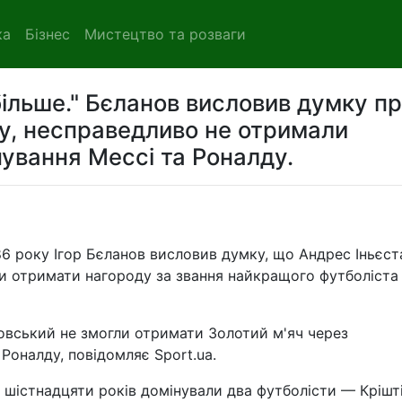
ка
Бізнес
Мистецтво та розваги
більше." Бєланов висловив думку п
мку, несправедливо не отримали
нування Мессі та Роналду.
86 року Ігор Бєланов висловив думку, що Андрес Іньєст
ви отримати нагороду за звання найкращого футболіста
довський не змогли отримати Золотий м'яч через
 Роналду, повідомляє Sport.ua.
м шістнадцяти років домінували два футболісти — Крішт