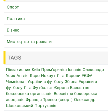
Спорт
Політика
Бізнес
Мистецтво та розваги
TAGS
Півзахисник
Київ
Прем'єр-ліга
Іспанія
Олександр
Усик
Англія
Євро
Нокаут
Ліга Європи УЄФА
Чемпіонат України з футболу
Збірна України з
футболу
Ліга
Футболіст
Європа
Всесвітня
боксерська організація
Всесвітня боксерська
асоціація
Франція
Тренер (спорт)
Олександр
Шовковський
Португалія