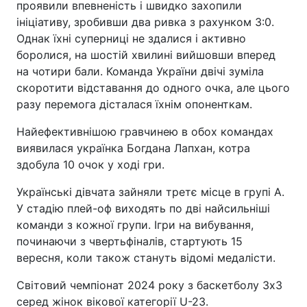
проявили впевненість і швидко захопили
ініціативу, зробивши два ривка з рахунком 3:0.
Однак їхні суперниці не здалися і активно
боролися, на шостій хвилині вийшовши вперед
на чотири бали. Команда України двічі зуміла
скоротити відставання до одного очка, але цього
разу перемога дісталася їхнім опоненткам.
Найефективнішою гравчинею в обох командах
виявилася українка Богдана Лапхан, котра
здобула 10 очок у ході гри.
Українські дівчата зайняли третє місце в групі А.
У стадію плей-оф виходять по дві найсильніші
команди з кожної групи. Ігри на вибування,
починаючи з чвертьфіналів, стартують 15
вересня, коли також стануть відомі медалісти.
Світовий чемпіонат 2024 року з баскетболу 3х3
серед жінок вікової категорії U-23.