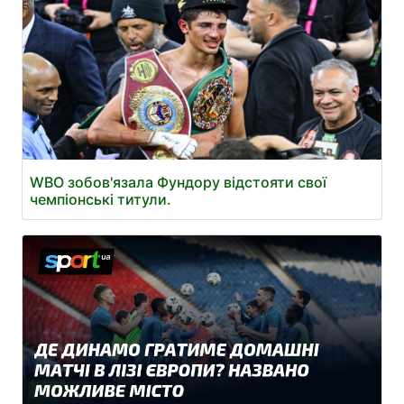
WBO зобов'язала Фундору відстояти свої
чемпіонські титули.