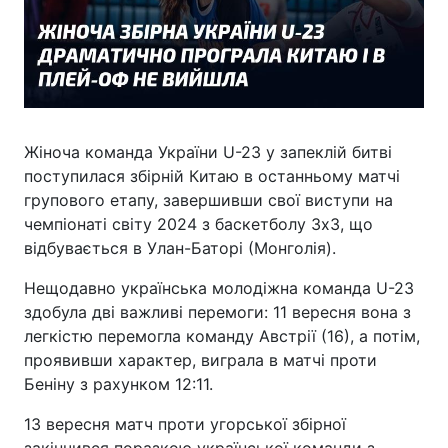
Жіноча команда України U-23 у запеклій битві
поступилася збірній Китаю в останньому матчі
групового етапу, завершивши свої виступи на
чемпіонаті світу 2024 з баскетболу 3х3, що
відбувається в Улан-Баторі (Монголія).
Нещодавно українська молодіжна команда U-23
здобула дві важливі перемоги: 11 вересня вона з
легкістю перемогла команду Австрії (16), а потім,
проявивши характер, виграла в матчі проти
Беніну з рахунком 12:11.
13 вересня матч проти угорської збірної
закінчився поразкою української команди з