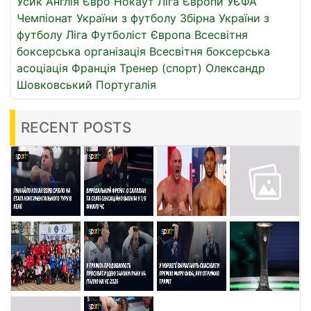
Усик
Англія
Євро
Нокаут
Ліга Європи УЄФА
Чемпіонат України з футболу
Збірна України з
футболу
Ліга
Футболіст
Європа
Всесвітня
боксерська організація
Всесвітня боксерська
асоціація
Франція
Тренер (спорт)
Олександр
Шовковський
Португалія
RECENT POSTS