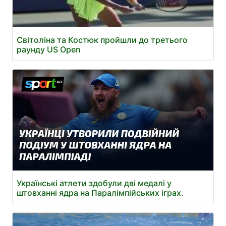
Світоліна та Костюк пройшли до третього
раунду US Open
Українські атлети здобули дві медалі у
штовханні ядра на Паралімпійських іграх.