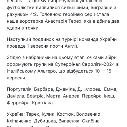
пенальті. У цьому випробуванні українські
футболістки виявилися сильнішими, вигравши з
рахунком 4:2. Головною героїнею серії стала
наша воротарка Анастасія Терех, яка відбила два
удари з точки.
Наступний поєдинок на турнірі команда України
проведе 1 вересня проти Англії.
Згідно з набраними на цьому етапі очками збірні
сформують групи на Суперфінал Євроліги-2024 в
італійському Альгеро, що відбудеться 10 -- 15
вересня.
Португалія: Барбара, Джаміла, Д. Флореш, Емма,
Даніела, Беатріс, Марта, Андреа, Перейра, Інеш,
Феррейра, Крістіана.
Україна: Терех, Кулик, Костюк, Воловенко,
Кліпаченко, Дубицька, Випасняк, Скибіна,