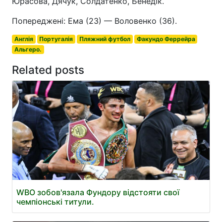
Юрасова, Дячук, Солдатенко, Бенедік.
Попереджені: Ема (23) — Воловенко (36).
Англія
Португалія
Пляжний футбол
Факундо Феррейра
Альгеро.
Related posts
WBO зобов'язала Фундору відстояти свої
чемпіонські титули.