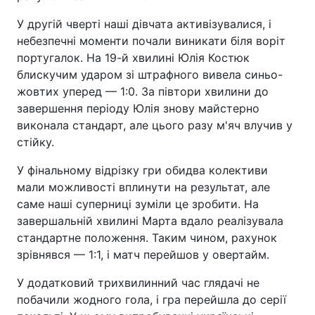
У другій чверті наші дівчата активізувалися, і
небезпечні моменти почали виникати біля воріт
португалок. На 19-й хвилині Юлія Костюк
блискучим ударом зі штрафного вивела синьо-
жовтих уперед — 1:0. За півтори хвилини до
завершення періоду Юлія знову майстерно
виконала стандарт, але цього разу м'яч влучив у
стійку.
У фінальному відрізку гри обидва колективи
мали можливості вплинути на результат, але
саме наші суперниці зуміли це зробити. На
завершальній хвилині Марта вдало реалізувала
стандартне положення. Таким чином, рахунок
зрівнявся — 1:1, і матч перейшов у овертайм.
У додатковий трихвилинний час глядачі не
побачили жодного гола, і гра перейшла до серії