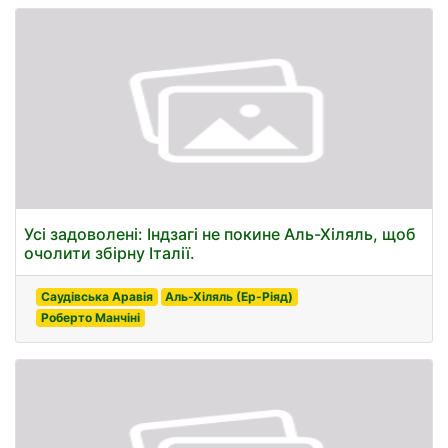
Усі задоволені: Індзагі не покине Аль-Хіляль, щоб
очолити збірну Італії.
Саудівська Аравія
Аль-Хіляль (Ер-Ріяд)
Роберто Манчіні