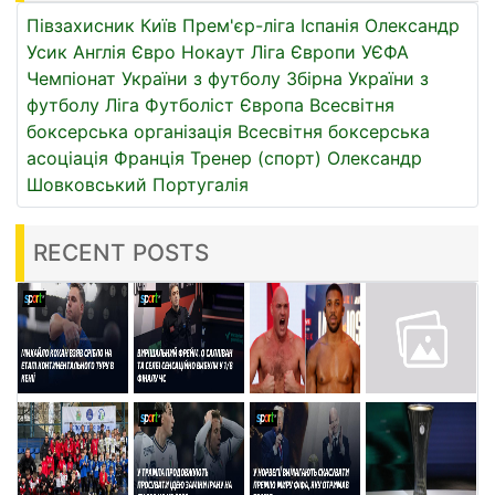
Півзахисник
Київ
Прем'єр-ліга
Іспанія
Олександр
Усик
Англія
Євро
Нокаут
Ліга Європи УЄФА
Чемпіонат України з футболу
Збірна України з
футболу
Ліга
Футболіст
Європа
Всесвітня
боксерська організація
Всесвітня боксерська
асоціація
Франція
Тренер (спорт)
Олександр
Шовковський
Португалія
RECENT POSTS