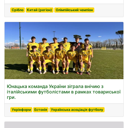
Срібло
Китай (регіон)
Олімпійський чемпіон
Юнацька команда України зіграла внічию з
італійськими футболістами в рамках товариської
гри.
Укрінформ
Естонія
Українська асоціація футболу