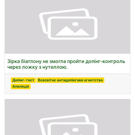
Зірка біатлону не змогла пройти допінг-контроль
через ложку з нутеллою.
Допінг-тест
Всесвітнє антидопінгове агентство
Апеляція