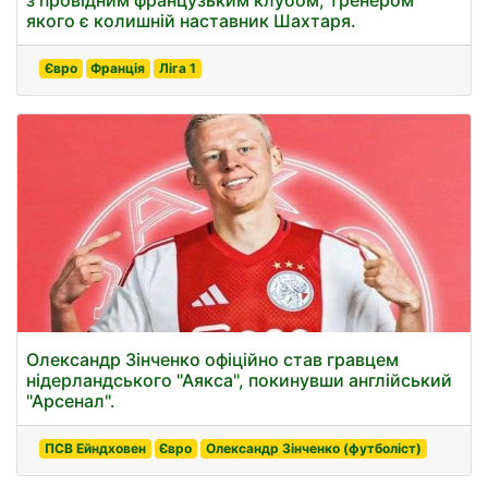
з провідним французьким клубом, тренером
якого є колишній наставник Шахтаря.
Євро
Франція
Ліга 1
Олександр Зінченко офіційно став гравцем
нідерландського "Аякса", покинувши англійський
"Арсенал".
ПСВ Ейндховен
Євро
Олександр Зінченко (футболіст)