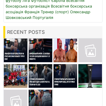
футболу
Ліга
Футболіст
Європа
Всесвітня
боксерська організація
Всесвітня боксерська
асоціація
Франція
Тренер (спорт)
Олександр
Шовковський
Португалія
RECENT POSTS