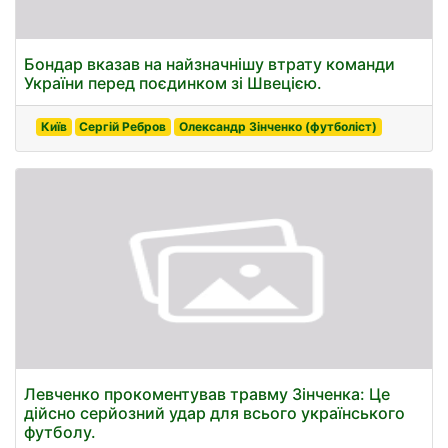
Бондар вказав на найзначнішу втрату команди
України перед поєдинком зі Швецією.
Київ
Сергій Ребров
Олександр Зінченко (футболіст)
Левченко прокоментував травму Зінченка: Це
дійсно серйозний удар для всього українського
футболу.