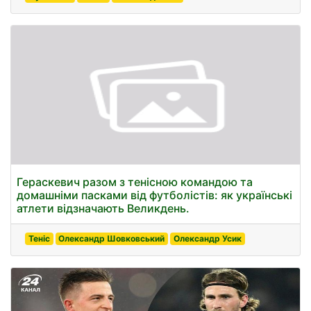
Гераскевич разом з тенісною командою та
домашніми пасками від футболістів: як українські
атлети відзначають Великдень.
Теніс
Олександр Шовковський
Олександр Усик