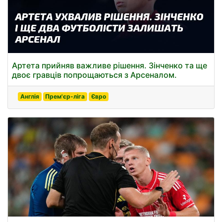
Артета прийняв важливе рішення. Зінченко та ще
двоє гравців попрощаються з Арсеналом.
Англія
Прем'єр-ліга
Євро