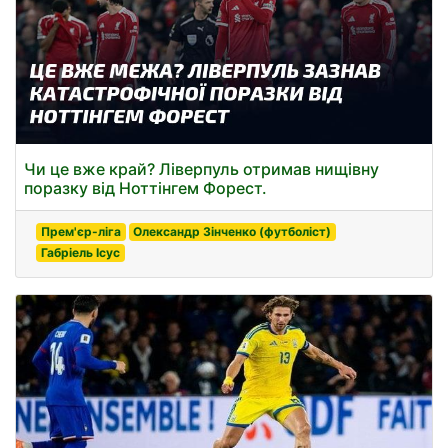
Чи це вже край? Ліверпуль отримав нищівну
поразку від Ноттінгем Форест.
Прем'єр-ліга
Олександр Зінченко (футболіст)
Габріель Ісус