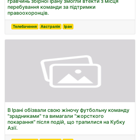
гравчинь збірної Ірану змогли втекти з місця
перебування команди за підтримки
правоохоронців.
Телебачення
Австралія
Іран
В Ірані обізвали свою жіночу футбольну команду
"зрадниками" та вимагали "жорсткого
покарання" після подій, що трапилися на Кубку
Азії.