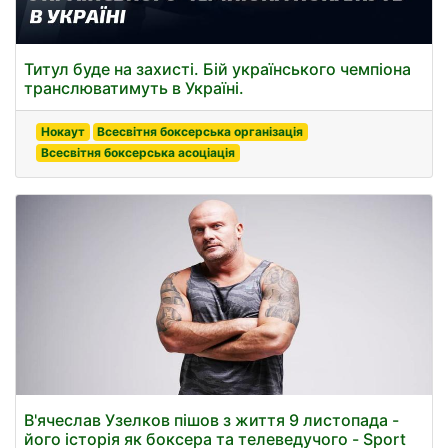
Титул буде на захисті. Бій українського чемпіона
транслюватимуть в Україні.
Нокаут
Всесвітня боксерська організація
Всесвітня боксерська асоціація
В'ячеслав Узелков пішов з життя 9 листопада -
його історія як боксера та телеведучого - Sport