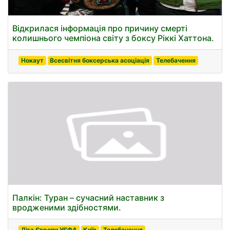
Відкрилася інформація про причину смерті
колишнього чемпіона світу з боксу Ріккі Хаттона.
Нокаут
Всесвітня боксерська асоціація
Телебачення
Палкін: Туран – сучасний наставник з
вродженими здібностями.
Ліга Європи УЄФА
Київ
Телебачення