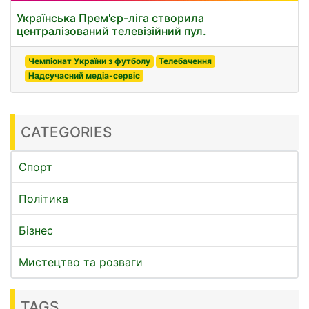
Українська Прем'єр-ліга створила
централізований телевізійний пул.
Чемпіонат України з футболу
Телебачення
Надсучасний медіа-сервіс
CATEGORIES
Спорт
Політика
Бізнес
Мистецтво та розваги
TAGS