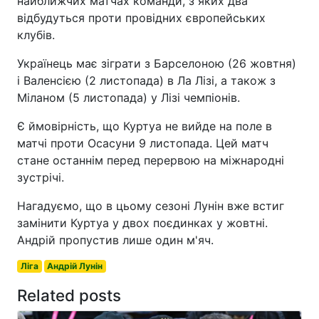
найближчих матчах команди, з яких два
відбудуться проти провідних європейських
клубів.
Українець має зіграти з Барселоною (26 жовтня)
і Валенсією (2 листопада) в Ла Лізі, а також з
Міланом (5 листопада) у Лізі чемпіонів.
Є ймовірність, що Куртуа не вийде на поле в
матчі проти Осасуни 9 листопада. Цей матч
стане останнім перед перервою на міжнародні
зустрічі.
Нагадуємо, що в цьому сезоні Лунін вже встиг
замінити Куртуа у двох поєдинках у жовтні.
Андрій пропустив лише один м'яч.
Ліга
Андрій Лунін
Related posts