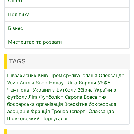
Спорт
Політика
Бізнес
Мистецтво та розваги
TAGS
Півзахисник
Київ
Прем'єр-ліга
Іспанія
Олександр
Усик
Англія
Євро
Нокаут
Ліга Європи УЄФА
Чемпіонат України з футболу
Збірна України з
футболу
Ліга
Футболіст
Європа
Всесвітня
боксерська організація
Всесвітня боксерська
асоціація
Франція
Тренер (спорт)
Олександр
Шовковський
Португалія