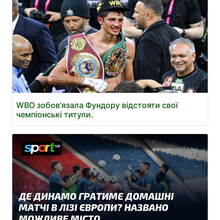
WBO зобов'язала Фундору відстояти свої
чемпіонські титули.