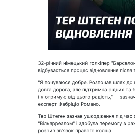
32-річний німецький голкіпер "Барсело
відбувається процес відновлення після 
"Я почуваюся добре. Розпочав шлях до 
довга дорога, але підтримка рідних та 
і я отримую від цього радість," -- заз
експерт Фабріціо Романо.
Тер Штеген зазнав ушкодження під час зу
"Вільярреалом" і здобула перемогу з ра
розрив зв'язок правого коліна.