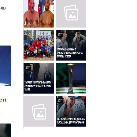
нів
сті