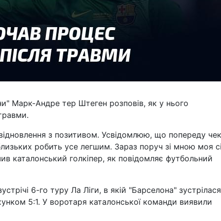
ни" Марк-Андре тер Штеген розповів, як у нього
травми.
відновлення з позитивом. Усвідомлюю, що попереду че
близьких робить усе легшим. Зараз поруч зі мною моя сі
начив каталонський голкіпер, як повідомляє футбольний
стрічі 6-го туру Ла Ліги, в якій "Барселона" зустрілася
хунком 5:1. У воротаря каталонської команди виявили