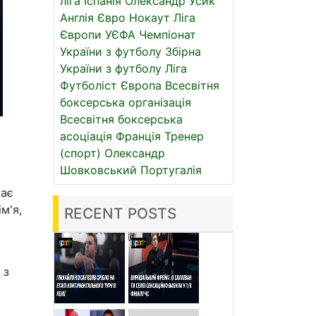
ліга
Іспанія
Олександр Усик
Англія
Євро
Нокаут
Ліга
Європи УЄФА
Чемпіонат
України з футболу
Збірна
України з футболу
Ліга
Футболіст
Європа
Всесвітня
боксерська організація
Всесвітня боксерська
асоціація
Франція
Тренер
(спорт)
Олександр
Шовковський
Португалія
кає
м'я,
RECENT POSTS
 з