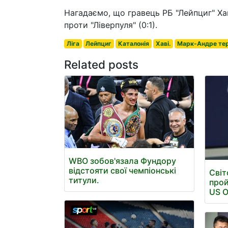
Нагадаємо, що гравець РБ "Лейпциг" Хав
проти "Ліверпуля" (0:1).
Ліга
Лейпциг
Каталонія
Хаві.
Марк-Андре те
Related posts
WBO зобов'язала Фундору
відстояти свої чемпіонські
Світ
титули.
прой
US 