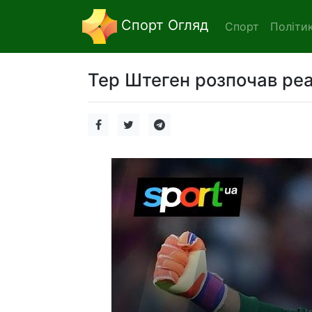
Спорт Огляд
Спорт
Політи
Тер Штеген розпочав реа