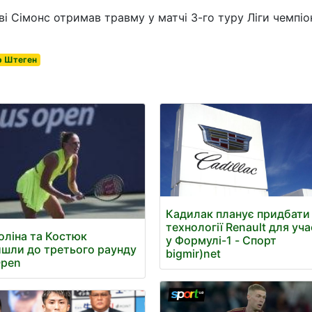
і Сімонс отримав травму у матчі 3-го туру Ліги чемпіо
р Штеген
Кадилак планує придбати
технології Renault для уча
оліна та Костюк
у Формулі-1 - Спорт
шли до третього раунду
bigmir)net
Open