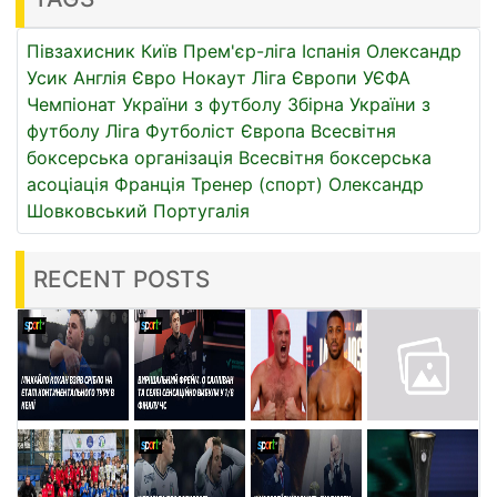
Півзахисник
Київ
Прем'єр-ліга
Іспанія
Олександр
Усик
Англія
Євро
Нокаут
Ліга Європи УЄФА
Чемпіонат України з футболу
Збірна України з
футболу
Ліга
Футболіст
Європа
Всесвітня
боксерська організація
Всесвітня боксерська
асоціація
Франція
Тренер (спорт)
Олександр
Шовковський
Португалія
RECENT POSTS