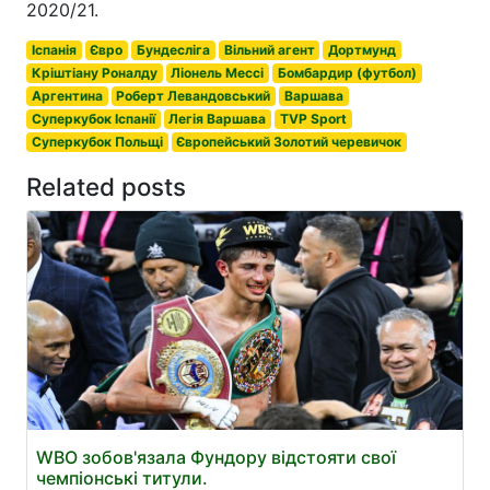
2020/21.
Іспанія
Євро
Бундесліга
Вільний агент
Дортмунд
Кріштіану Роналду
Ліонель Мессі
Бомбардир (футбол)
Аргентина
Роберт Левандовський
Варшава
Суперкубок Іспанії
Легія Варшава
TVP Sport
Суперкубок Польщі
Європейський Золотий черевичок
Related posts
WBO зобов'язала Фундору відстояти свої
чемпіонські титули.