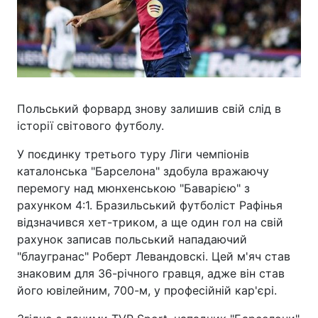
Польський форвард знову залишив свій слід в
історії світового футболу.
У поєдинку третього туру Ліги чемпіонів
каталонська "Барселона" здобула вражаючу
перемогу над мюнхенською "Баварією" з
рахунком 4:1. Бразильський футболіст Рафінья
відзначився хет-триком, а ще один гол на свій
рахунок записав польський нападаючий
"блаугранас" Роберт Левандовскі. Цей м'яч став
знаковим для 36-річного гравця, адже він став
його ювілейним, 700-м, у професійній кар'єрі.