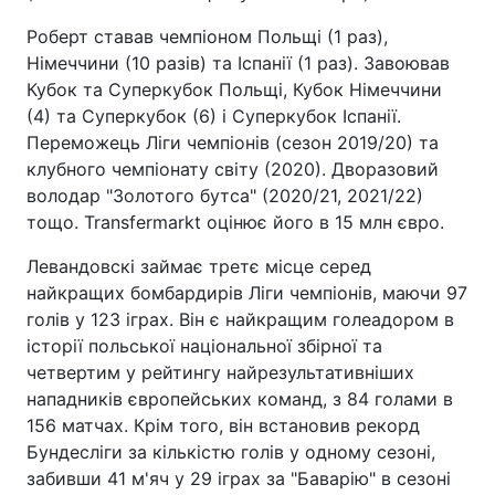
Роберт ставав чемпіоном Польщі (1 раз),
Німеччини (10 разів) та Іспанії (1 раз). Завоював
Кубок та Суперкубок Польщі, Кубок Німеччини
(4) та Суперкубок (6) і Суперкубок Іспанії.
Переможець Ліги чемпіонів (сезон 2019/20) та
клубного чемпіонату світу (2020). Дворазовий
володар "Золотого бутса" (2020/21, 2021/22)
тощо. Transfermarkt оцінює його в 15 млн євро.
Левандовскі займає третє місце серед
найкращих бомбардирів Ліги чемпіонів, маючи 97
голів у 123 іграх. Він є найкращим голеадором в
історії польської національної збірної та
четвертим у рейтингу найрезультативніших
нападників європейських команд, з 84 голами в
156 матчах. Крім того, він встановив рекорд
Бундесліги за кількістю голів у одному сезоні,
забивши 41 м'яч у 29 іграх за "Баварію" в сезоні