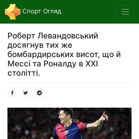
Спорт Огляд
Роберт Левандовський
досягнув тих же
бомбардирських висот, що й
Мессі та Роналду в XXI
столітті.