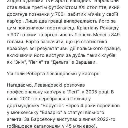
Згідно з даними TVP Sport, нападник "Барселони"
став лише третім футболістом XXI століття, який
досягнув позначки у 700+ забитих м'ячів у своїй
кар'єрі. Лише два гравці випереджають його за
цим показником: португалець Кріштіану Роналду
з 907 голами та аргентинець Ліонель Мессі з 849
голами. Варто зазначити, що ця статистика
враховує всі результативні дії польського гравця,
включаючи його виступи за дубль таких клубів,
як "Зніч", "Легія" та "Дельта" з Варшави.
Усі голи Роберта Левандовські у кар'єрі:
Нагадаємо, Левандовскі розпочав
професіональну кар'єру в "Легії" у 2005 році. В
липні 2010-го перебрався з Польщі у
дортмундську "Борусію". Через 4 роки перейшов
у мюнхенську "Баварію" в статусі вільного
агента. За Барселону виступає з липня 2022-го
(обійшовся каталонцям у 45 млн євро).