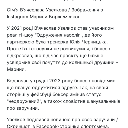
Сім'я В'ячеслава Узелкова / Зображення з
Instagram Марини Боржемської
У 2021 році В'ячеслав Узелков став учасником
реаліті-шоу "Одруження наосліп", де його
партнеркою була тренерка Юлія Черницька.
Проте їхні стосунки не розвинулися, і боксер
підкреслив, що під час проєкту ще більше
усвідомив свої почуття до колишньої дружини -
Марини.
Водночас у грудні 2023 року боксер повідомив,
що планує одружитися вдруге. Так, на своїй
сторінці у фейсбуці боксер змінив статус
"неодружений", а також сповістив шанувальників
про заручини.
Узелков поділився новиною про своє заручини /
Скриншот із Facebook-сторінки спортсмена.