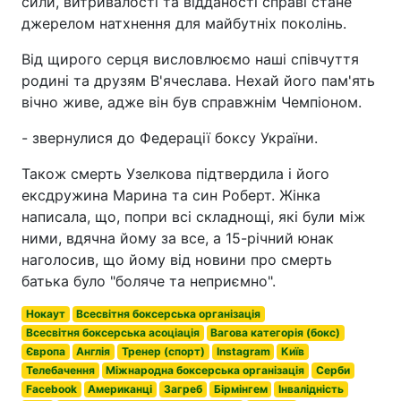
сили, витривалості та відданості справі стане
джерелом натхнення для майбутніх поколінь.
Від щирого серця висловлюємо наші співчуття
родині та друзям В'ячеслава. Нехай його пам'ять
вічно живе, адже він був справжнім Чемпіоном.
- звернулися до Федерації боксу України.
Також смерть Узелкова підтвердила і його
ексдружина Марина та син Роберт. Жінка
написала, що, попри всі складнощі, які були між
ними, вдячна йому за все, а 15-річний юнак
наголосив, що йому від новини про смерть
батька було "боляче та неприємно".
Нокаут
Всесвітня боксерська організація
Всесвітня боксерська асоціація
Вагова категорія (бокс)
Європа
Англія
Тренер (спорт)
Instagram
Київ
Телебачення
Міжнародна боксерська організація
Серби
Facebook
Американці
Загреб
Бірмінгем
Інвалідність