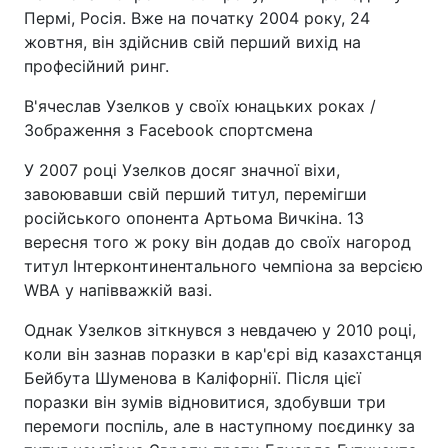
Пермі, Росія. Вже на початку 2004 року, 24
жовтня, він здійснив свій перший вихід на
професійний ринг.
В'ячеслав Узелков у своїх юнацьких роках /
Зображення з Facebook спортсмена
У 2007 році Узелков досяг значної віхи,
завоювавши свій перший титул, перемігши
російського опонента Артьома Вичкіна. 13
вересня того ж року він додав до своїх нагород
титул Інтерконтинентального чемпіона за версією
WBA у напівважкій вазі.
Однак Узелков зіткнувся з невдачею у 2010 році,
коли він зазнав поразки в кар'єрі від казахстанця
Бейбута Шуменова в Каліфорнії. Після цієї
поразки він зумів відновитися, здобувши три
перемоги поспіль, але в наступному поєдинку за