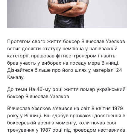
Протягом свого життя боксер В'ячеслав Узелков
встиг досягти статусу чемпіона у напівважкій
категорії, працював фітнес-тренером і навіть
брав участь у виборах на посаду мера Вінниці.
Дізнайтеся більше про його шлях у матеріалі 24
Каналу.
До теми На 46-му році життя помер український
боксер В'ячеслав Узелков
В'ячеслав Узєлков з'явився на світ 8 квітня 1979
року у Вінниці. Він здобув вражаючі досягнення в
боксерській арені з моменту, коли почав свої
тренування у 1987 році під проводом наставника