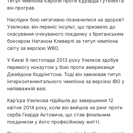
титул чемпіона Європи проти Едуарда Гуткнехта
він програв.
Наслідки бою негативно позначилися на здоров'ї
Узелкова: він переніс інсульт, що призвело до
скасування очікуваного поєдинку з британським
боксером Натаном Клеверлі за титул чемпіона
світу за версією WBO.
У Києві 9 листопада 2013 року Узелков здобув
перемогу нокаутом у бою проти американця
Джейдона Кодрінгтона. Тоді він завоював титул
інтерконтинентального чемпіона за версією IBO у
напівважкій вазі.
Кар'єра Узелкова підійшла до завершення 12
квітня 2014 року, коли він вийшов на ринг проти
серба Геарда Аєтовича, що став фінальним
поєдинком у його професійному житті.