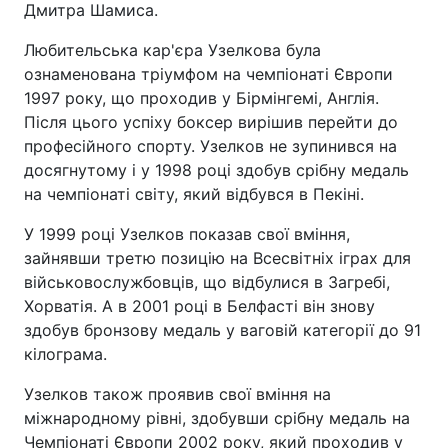
Дмитра Шамиса.
Любительська кар'єра Узелкова була
ознаменована тріумфом на чемпіонаті Європи
1997 року, що проходив у Бірмінгемі, Англія.
Після цього успіху боксер вирішив перейти до
професійного спорту. Узелков не зупинився на
досягнутому і у 1998 році здобув срібну медаль
на чемпіонаті світу, який відбувся в Пекіні.
У 1999 році Узелков показав свої вміння,
зайнявши третю позицію на Всесвітніх іграх для
військовослужбовців, що відбулися в Загребі,
Хорватія. А в 2001 році в Белфасті він знову
здобув бронзову медаль у ваговій категорії до 91
кілограма.
Узелков також проявив свої вміння на
міжнародному рівні, здобувши срібну медаль на
Чемпіонаті Європи 2002 року, який проходив у