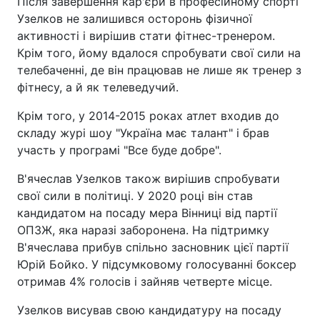
Після завершення кар'єри в професійному спорті
Узелков не залишився осторонь фізичної
активності і вирішив стати фітнес-тренером.
Крім того, йому вдалося спробувати свої сили на
телебаченні, де він працював не лише як тренер з
фітнесу, а й як телеведучий.
Крім того, у 2014-2015 роках атлет входив до
складу журі шоу "Україна має талант" і брав
участь у програмі "Все буде добре".
В'ячеслав Узелков також вирішив спробувати
свої сили в політиці. У 2020 році він став
кандидатом на посаду мера Вінниці від партії
ОПЗЖ, яка наразі заборонена. На підтримку
В'ячеслава прибув спільно засновник цієї партії
Юрій Бойко. У підсумковому голосуванні боксер
отримав 4% голосів і зайняв четверте місце.
Узелков висував свою кандидатуру на посаду