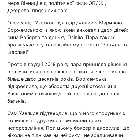
мера Вінниці від політичної сили ОПЗЖ /
Джерело: ringside24.com
Олександр Узелков був одружений з Мариною
Боржемською, з якою вони виховали двох дітей:
сина Роберта та доньку Олівію. Пара також
брала участь у телевізійному проекті "Зважені та
щасливі".
Проте в грудні 2018 року пара прийняла рішення
розлучитися після спільного життя, яке тривало
більше двох десятків років. Боржемська
підкреслила, що зберегла дружні стосунки з
Узелковим і, взявши дітей, переїхала до своїх
батьків.
Сам Узелков підтвердив, що у його стосунках з
колишньою дружиною виникали деякі
непорозуміння. При цьому боксер підкреслив, що
ніколи не піднімав на неї руку і не зраджував їй.