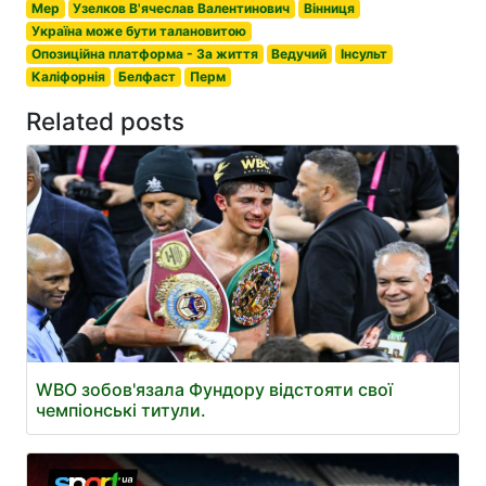
Мер
Узелков В'ячеслав Валентинович
Вінниця
Україна може бути талановитою
Опозиційна платформа - За життя
Ведучий
Інсульт
Каліфорнія
Белфаст
Перм
Related posts
WBO зобов'язала Фундору відстояти свої
чемпіонські титули.