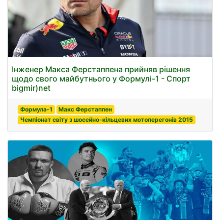
Інженер Макса Ферстаппена прийняв рішення
щодо свого майбутнього у Формулі-1 - Спорт
bigmir)net
Формула-1
Макс Ферстаппен
Чемпіонат світу з шосейно-кільцевих мотоперегонів 2015