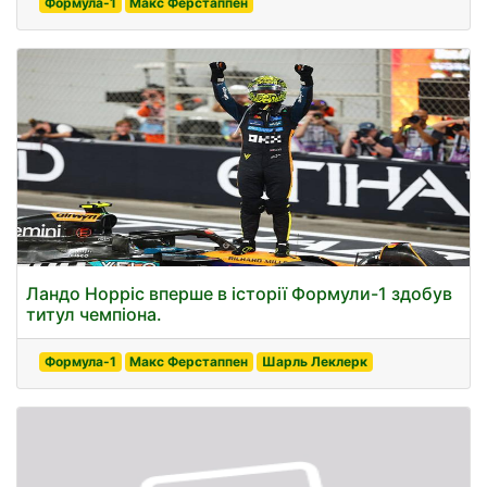
Формула-1
Макс Ферстаппен
Ландо Норріс вперше в історії Формули-1 здобув
титул чемпіона.
Формула-1
Макс Ферстаппен
Шарль Леклерк