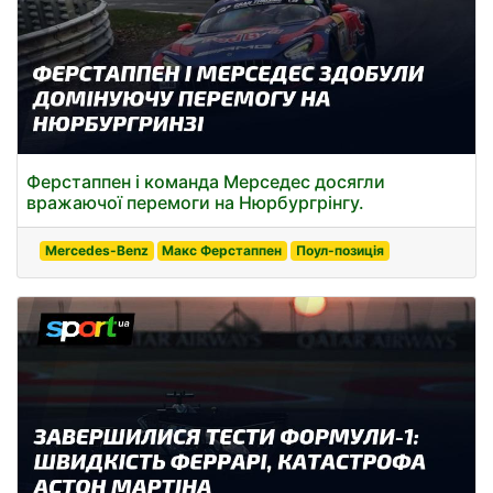
Ферстаппен і команда Мерседес досягли
вражаючої перемоги на Нюрбургрінгу.
Mercedes-Benz
Макс Ферстаппен
Поул-позиція