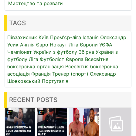
Мистецтво та розваги
TAGS
Півзахисник
Київ
Прем'єр-ліга
Іспанія
Олександр
Усик
Англія
Євро
Нокаут
Ліга Європи УЄФА
Чемпіонат України з футболу
Збірна України з
футболу
Ліга
Футболіст
Європа
Всесвітня
боксерська організація
Всесвітня боксерська
асоціація
Франція
Тренер (спорт)
Олександр
Шовковський
Португалія
RECENT POSTS