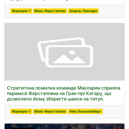
Формула-1
Макс Ферстаппен
Шарль Леклерк
Стратегічна помилка команди Макларен сприяла
перемозі Ферстаппена на Гран-прі Катару, що
дозволило йому зберегти шанси на титул.
Формула-1
Макс Ферстаппен
Ніко Хюлькенберг