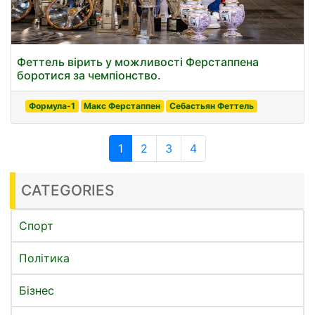
Феттель вірить у можливості Ферстаппена
боротися за чемпіонство.
Формула-1
Макс Ферстаппен
Себастьян Феттель
1
2
3
4
CATEGORIES
Спорт
Політика
Бізнес