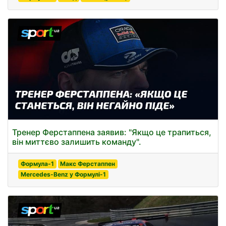
Тренер Ферстаппена заявив: "Якщо це трапиться,
він миттєво залишить команду".
Формула-1
Макс Ферстаппен
Mercedes-Benz у Формулі-1